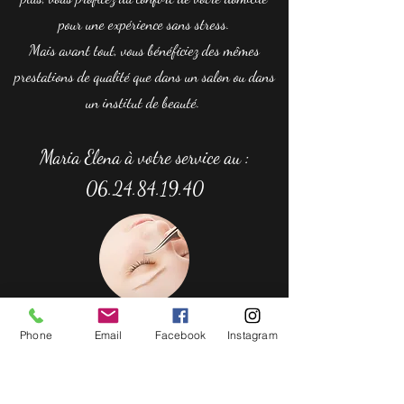
pour une expérience sans stress.
Mais avant tout, vous bénéficiez des mêmes
prestations de qualité que dans un salon ou dans
un institut de beauté.
Maria Elena
à votre
servic
e au :
06.24.84.19.40
Phone
Email
Facebook
Instagram
Heures d'ouverture