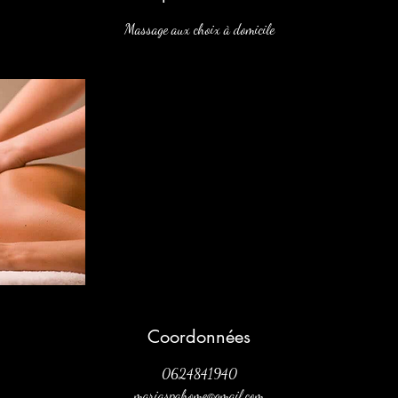
Massage aux choix à domicile
Coordonnées
0624841940
mariaspahome@gmail.com