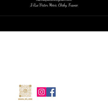
3 Rue Victor Méric, Clichy, France
Maria Spa Home - Maria Elena
mariaspahome@gmail.com
06.24.84.19.40
© 2023 Tous droits réservés par Maria Home